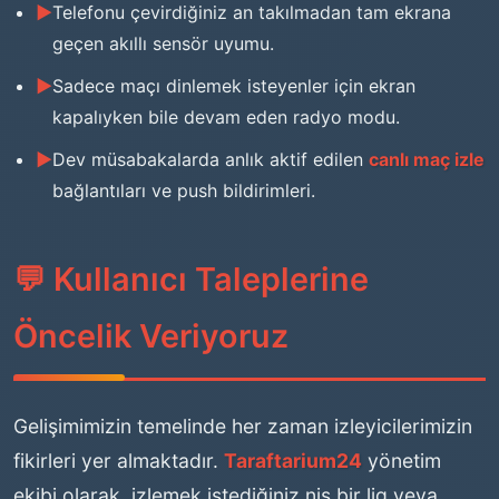
Telefonu çevirdiğiniz an takılmadan tam ekrana
geçen akıllı sensör uyumu.
Sadece maçı dinlemek isteyenler için ekran
kapalıyken bile devam eden radyo modu.
Dev müsabakalarda anlık aktif edilen
canlı maç izle
bağlantıları ve push bildirimleri.
💬 Kullanıcı Taleplerine
Öncelik Veriyoruz
Gelişimimizin temelinde her zaman izleyicilerimizin
fikirleri yer almaktadır.
Taraftarium24
yönetim
ekibi olarak, izlemek istediğiniz niş bir lig veya