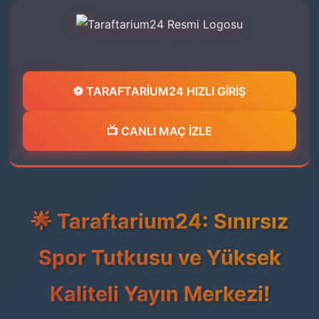
⚽ TARAFTARİUM24 HIZLI GİRİŞ
📺 CANLI MAÇ İZLE
🌟 Taraftarium24: Sınırsız
Spor Tutkusu ve Yüksek
Kaliteli Yayın Merkezi!