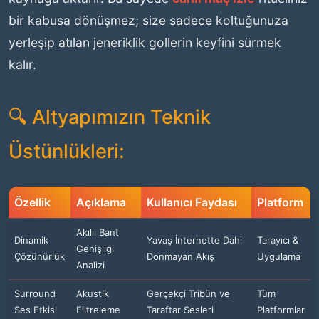
bir kabusa dönüşmez; size sadece koltuğunuza
yerleşip atılan jeneriklik gollerin keyfini sürmek
kalır.
🔍 Altyapımızın Teknik
Üstünlükleri:
Özellik
Açıklama
Kullanıcı Faydası
Platform
Akıllı Bant
Dinamik
Yavaş İnternette Dahi
Tarayıcı &
Genişliği
Çözünürlük
Donmayan Akış
Uygulama
Analizi
Surround
Akustik
Gerçekçi Tribün ve
Tüm
Ses Etkisi
Filtreleme
Taraftar Sesleri
Platformlar