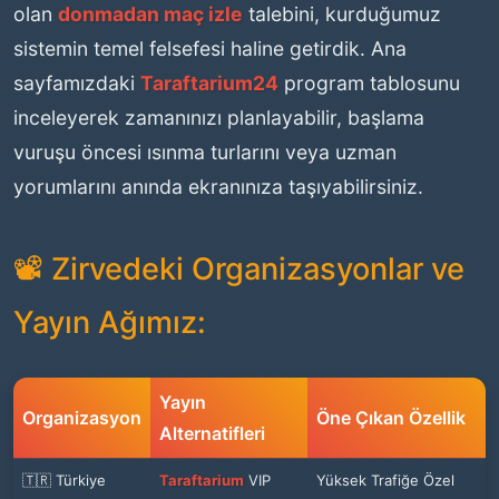
olan
donmadan maç izle
talebini, kurduğumuz
sistemin temel felsefesi haline getirdik. Ana
sayfamızdaki
Taraftarium24
program tablosunu
inceleyerek zamanınızı planlayabilir, başlama
vuruşu öncesi ısınma turlarını veya uzman
yorumlarını anında ekranınıza taşıyabilirsiniz.
📽️ Zirvedeki Organizasyonlar ve
Yayın Ağımız:
Yayın
Organizasyon
Öne Çıkan Özellik
Alternatifleri
🇹🇷 Türkiye
Taraftarium
VIP
Yüksek Trafiğe Özel