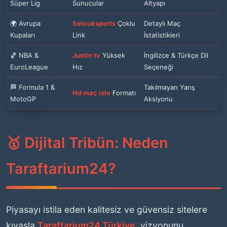
Süper Lig
Sunucular
Altyapı
🌍 Avrupa
Selcuksports
Çoklu
Detaylı Maç
Kupaları
Link
İstatistikleri
🏀 NBA &
Justin tv
Yüksek
İngilizce & Türkçe Dil
EuroLeague
Hız
Seçeneği
🏁 Formula 1 &
Takılmayan Yarış
Hd maç izle
Formatı
MotoGP
Aksiyonu
🥇 Dijital Tribün: Neden
Taraftarium24?
Piyasayı istila eden kalitesiz ve güvensiz sitelere
kıyasla
Taraftarium24 Türkiye
, vizyonunu