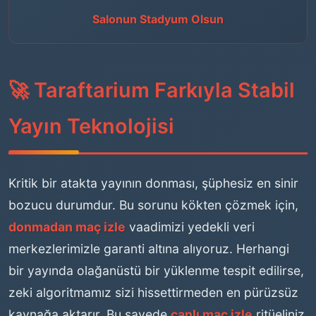
Salonun Stadyum Olsun
🚀 Taraftarium Farkıyla Stabil
Yayın Teknolojisi
Kritik bir atakta yayının donması, şüphesiz en sinir
bozucu durumdur. Bu sorunu kökten çözmek için,
donmadan maç izle
vaadimizi yedekli veri
merkezlerimizle garanti altına alıyoruz. Herhangi
bir yayında olağanüstü bir yüklenme tespit edilirse,
zeki algoritmamız sizi hissettirmeden en pürüzsüz
kaynağa aktarır. Bu sayede
canlı maç izle
ritüeliniz