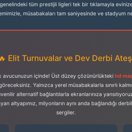
genelindeki tüm prestijli ligleri tek bir tıklamayla evin
emimizle, müsabakaları tam saniyesinde ve stadyum netl
🔥 Elit Turnuvalar ve Dev Derbi Ateş
tık avucunuzun içinde! Üst düzey çözünürlükteki
hd maç
de göreceksiniz. Yalnızca yerel müsabakalarla sınırlı kal
enilir alternatif bağlantılarla ekranlarınıza yansıtıy
an altyapımız, milyonların aynı anda bağlandığı derbil
sergiler.