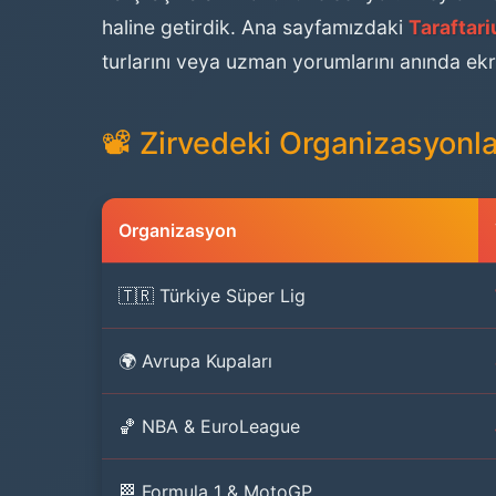
haline getirdik. Ana sayfamızdaki
Taraftar
turlarını veya uzman yorumlarını anında ekra
📽️ Zirvedeki Organizasyonl
Organizasyon
🇹🇷 Türkiye Süper Lig
🌍 Avrupa Kupaları
🏀 NBA & EuroLeague
🏁 Formula 1 & MotoGP