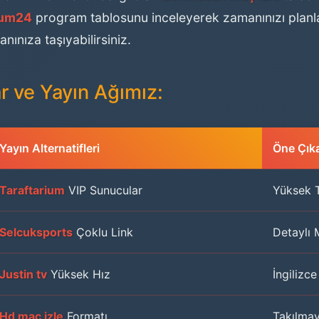
ium24
program tablosunu inceleyerek zamanınızı planla
nınıza taşıyabilirsiniz.
ar ve Yayın Ağımız:
Yayın Alternatifleri
Öne Çıka
Taraftarium
VIP Sunucular
Yüksek T
Selcuksports
Çoklu Link
Detaylı M
Justin tv
Yüksek Hız
İngilizc
Hd maç izle
Formatı
Takılmay