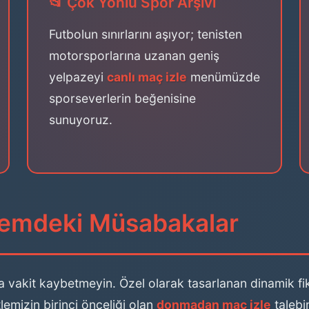
📂 Çok Yönlü Spor Arşivi
Futbolun sınırlarını aşıyor; tenisten
motorsporlarına uzanan geniş
yelpazeyi
canlı maç izle
menümüzde
sporseverlerin beğenisine
sunuyoruz.
ndemdeki Müsabakalar
 vakit kaybetmeyin. Özel olarak tasarlanan dinamik fik
tlemizin birinci önceliği olan
donmadan maç izle
talebi