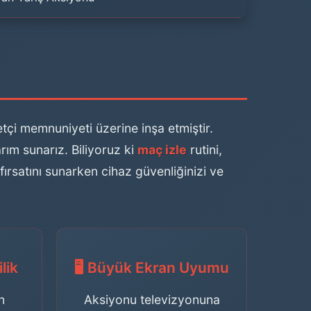
tçi memnuniyeti üzerine inşa etmiştir.
ım sunarız. Biliyoruz ki
maç izle
rutini,
fırsatını sunarken cihaz güvenliğinizi ve
lik
🖥️ Büyük Ekran Uyumu
n
Aksiyonu televizyonuna