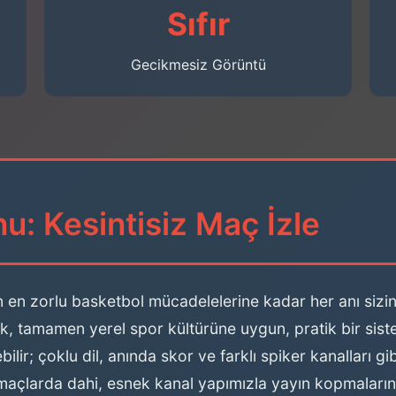
Sıfır
Gecikmesiz Görüntü
u: Kesintisiz Maç İzle
n en zorlu basketbol mücadelelerine kadar her anı sizin 
rek, tamamen yerel spor kültürüne uygun, pratik bir sist
lir; çoklu dil, anında skor ve farklı spiker kanalları g
v maçlarda dahi, esnek kanal yapımızla yayın kopmaları