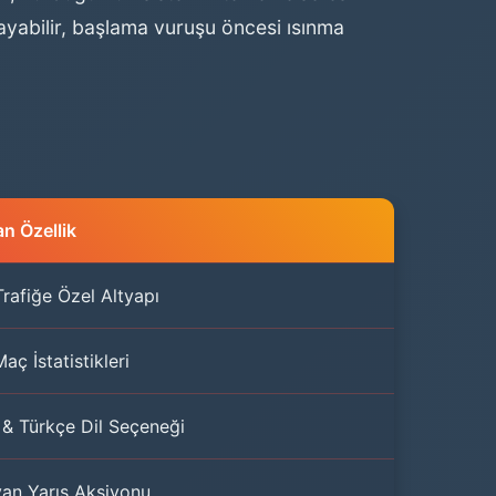
yabilir, başlama vuruşu öncesi ısınma
n Özellik
rafiğe Özel Altyapı
aç İstatistikleri
e & Türkçe Dil Seçeneği
an Yarış Aksiyonu