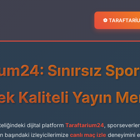
⚽ TARAFTARİUM
ium24: Sınırsız Spo
k Kaliteli Yayın Me
eliğindeki dijital platform
Taraftarium24
, sporseverle
 başındaki izleyicilerimize
canlı maç izle
deneyimini en