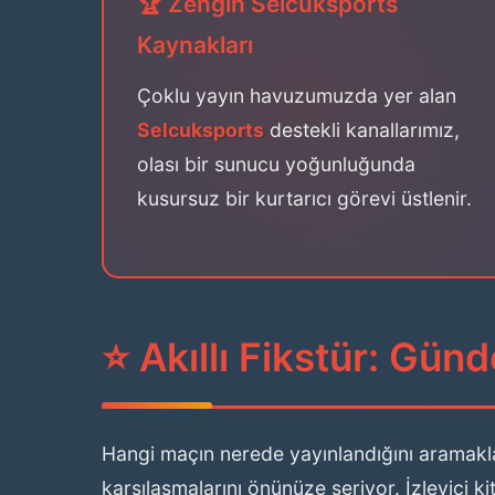
🏆 Zengin Selcuksports
Kaynakları
Çoklu yayın havuzumuzda yer alan
Selcuksports
destekli kanallarımız,
olası bir sunucu yoğunluğunda
kusursuz bir kurtarıcı görevi üstlenir.
⭐ Akıllı Fikstür: Gü
Hangi maçın nerede yayınlandığını aramakla
karşılaşmalarını önünüze seriyor. İzleyici ki