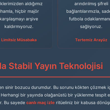
klerimizden aldığımız
arındırılmış şifreli
ilhamla, hiçbir majör
bağlantılarımızla, sa
karşılaşmayı arşive
futbola odaklanmanı
kaldırmıyoruz.
sağlıyoruz.
Limitsiz Müsabaka
Tertemiz Arayüz
a Stabil Yayın Teknolojisi
z en sinir bozucu durumdur. Bu sorunu kökten çözmek i
. Herhangi bir yayında olağanüstü bir yüklenme tespit ed
ır. Bu sayede
canlı maç izle
ritüeliniz bir kabusa dönü