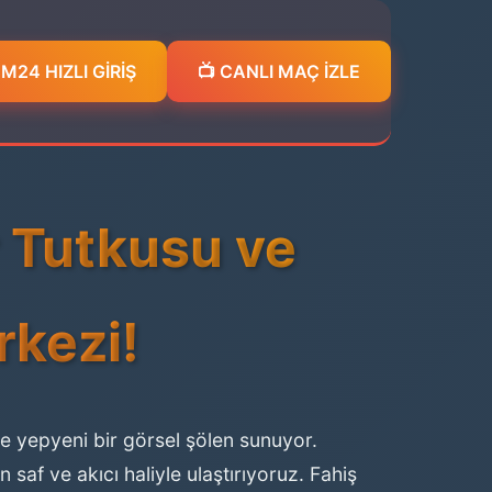
24 HIZLI GİRİŞ
📺 CANLI MAÇ İZLE
r Tutkusu ve
rkezi!
re yepyeni bir görsel şölen sunuyor.
 saf ve akıcı haliyle ulaştırıyoruz. Fahiş