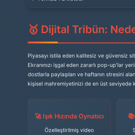
🥇 Dijital Tribün: Ne
Piyasayı istila eden kalitesiz ve güvensiz si
Ekranınızı işgal eden zararlı pop-up'lar y
dostlarla paylaşılan ve haftanın stresini ala
kişisel mahremiyetinizi de en üst seviyede
🚀 Işık Hızında Oynatıcı
📚
Özelleştirilmiş video