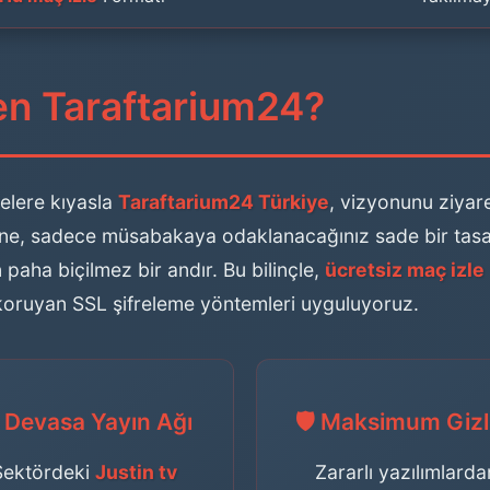
den Taraftarium24?
telere kıyasla
Taraftarium24 Türkiye
, vizyonunu ziyare
erine, sadece müsabakaya odaklanacağınız sade bir tasar
n paha biçilmez bir andır. Bu bilinçle,
ücretsiz maç izle
 koruyan SSL şifreleme yöntemleri uyguluyoruz.
 Devasa Yayın Ağı
🛡️ Maksimum Gizli
Sektördeki
Justin tv
Zararlı yazılımlarda