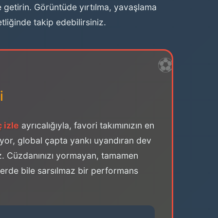
ize getirin. Görüntüde yırtılma, yavaşlama
iğinde takip edebilirsiniz.
i
 izle
ayrıcalığıyla, favori takımınızın en
mıyor, global çapta yankı uyandıran dev
oruz. Cüzdanınızı yormayan, tamamen
erde bile sarsılmaz bir performans