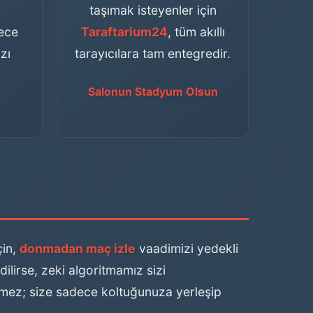
taşımak isteyenler için
dece
Taraftarium24
, tüm akıllı
zı
tarayıcılara tam entegredir.
Salonun Stadyum Olsun
çin,
donmadan maç izle
vaadimizi yedekli
ilirse, zeki algoritmamız sizi
şmez; size sadece koltuğunuza yerleşip