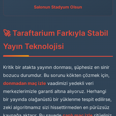
Salonun Stadyum Olsun
🚀 Taraftarium Farkıyla Stabil
Yayın Teknolojisi
Kritik bir atakta yayının donması, şüphesiz en sinir
bozucu durumdur. Bu sorunu kökten çözmek için,
donmadan maç izle
vaadimizi yedekli veri
merkezlerimizle garanti altına alıyoruz. Herhangi
bir yayında olağanüstü bir yüklenme tespit edilirse,
zeki algoritmamız sizi hissettirmeden en pürüzsüz
kaynağa aktarır. Bu sayede
canlı maç izle
ritüeliniz