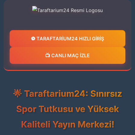
⚽ TARAFTARİUM24 HIZLI GİRİŞ
📺 CANLI MAÇ İZLE
🌟 Taraftarium24: Sınırsız
Spor Tutkusu ve Yüksek
Kaliteli Yayın Merkezi!