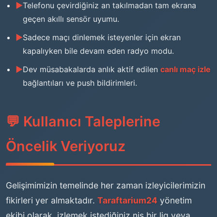
Telefonu çevirdiğiniz an takılmadan tam ekrana
geçen akıllı sensör uyumu.
Sadece maçı dinlemek isteyenler için ekran
kapalıyken bile devam eden radyo modu.
Dev müsabakalarda anlık aktif edilen
canlı maç izle
bağlantıları ve push bildirimleri.
💬 Kullanıcı Taleplerine
Öncelik Veriyoruz
Gelişimimizin temelinde her zaman izleyicilerimizin
fikirleri yer almaktadır.
Taraftarium24
yönetim
ekibi olarak, izlemek istediğiniz niş bir lig veya