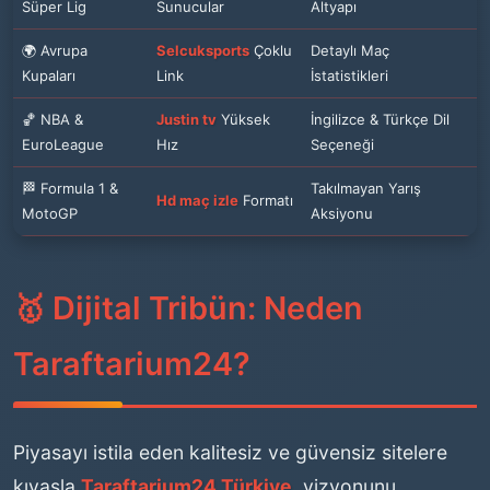
Süper Lig
Sunucular
Altyapı
🌍 Avrupa
Selcuksports
Çoklu
Detaylı Maç
Kupaları
Link
İstatistikleri
🏀 NBA &
Justin tv
Yüksek
İngilizce & Türkçe Dil
EuroLeague
Hız
Seçeneği
🏁 Formula 1 &
Takılmayan Yarış
Hd maç izle
Formatı
MotoGP
Aksiyonu
🥇 Dijital Tribün: Neden
Taraftarium24?
Piyasayı istila eden kalitesiz ve güvensiz sitelere
kıyasla
Taraftarium24 Türkiye
, vizyonunu