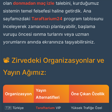
olan
donmadan maç izle
talebini, kurduğumuz
sistemin temel felsefesi haline getirdik. Ana
sayfamızdaki
Taraftarium24
program tablosunu
inceleyerek zamanınızı planlayabilir, başlama
vuruşu öncesi ısınma turlarını veya uzman
yorumlarını anında ekranınıza taşıyabilirsiniz.
📽️ Zirvedeki Organizasyonlar ve
Yayın Ağımız:
Yayın
Organizasyon
Öne Çıkan Özellik
Alternatifleri
🇹🇷 Türkiye
Taraftarium
VIP
Yüksek Trafiğe Özel