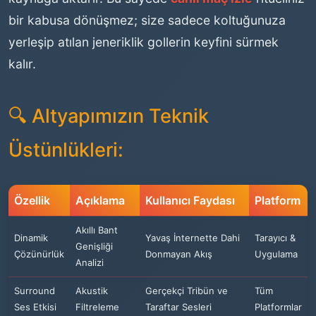
bir kabusa dönüşmez; size sadece koltuğunuza
yerleşip atılan jeneriklik gollerin keyfini sürmek
kalır.
🔍 Altyapımızın Teknik
Üstünlükleri:
Özellik
Açıklama
Kullanıcı Faydası
Platform
Akıllı Bant
Dinamik
Yavaş İnternette Dahi
Tarayıcı &
Genişliği
Çözünürlük
Donmayan Akış
Uygulama
Analizi
Surround
Akustik
Gerçekçi Tribün ve
Tüm
Ses Etkisi
Filtreleme
Taraftar Sesleri
Platformlar