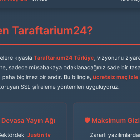
den Taraftarium24?
telere kıyasla
Taraftarium24 Türkiye
, vizyonunu ziyare
erine, sadece müsabakaya odaklanacağınız sade bir tasar
n paha biçilmez bir andır. Bu bilinçle,
ücretsiz maç izle
 koruyan SSL şifreleme yöntemleri uyguluyoruz.
 Devasa Yayın Ağı
🛡️ Maksimum Gizli
Sektördeki
Justin tv
Zararlı yazılımlarda