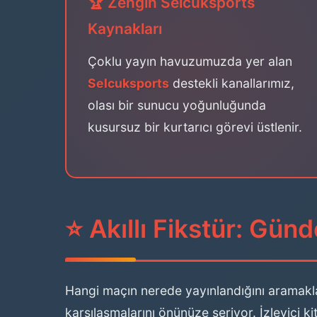
🏆 Zengin Selcuksports
Kaynakları
Çoklu yayın havuzumuzda yer alan
Selcuksports
destekli kanallarımız,
olası bir sunucu yoğunluğunda
kusursuz bir kurtarıcı görevi üstlenir.
⭐ Akıllı Fikstür: Gü
Hangi maçın nerede yayınlandığını aramakla
karşılaşmalarını önünüze seriyor. İzleyici ki