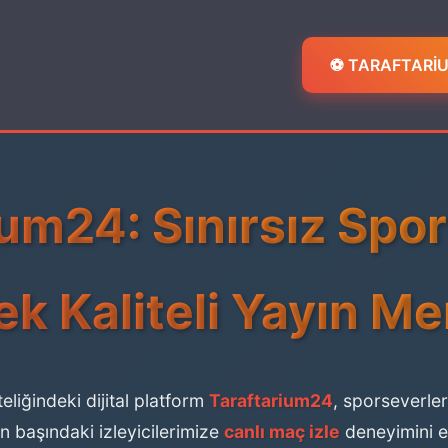
⚽ TARAFTARİUM
ium24: Sınırsız Spo
k Kaliteli Yayın Me
eliğindeki dijital platform
Taraftarium24
, sporseverle
 başındaki izleyicilerimize
canlı maç izle
deneyimini en