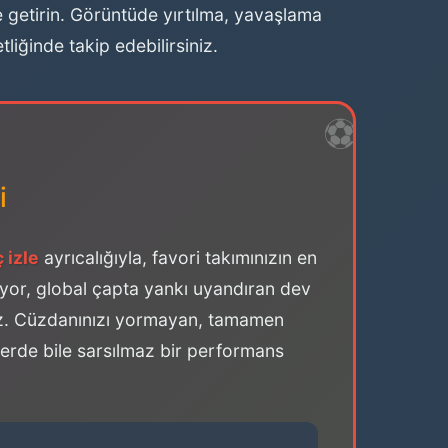
ize getirin. Görüntüde yırtılma, yavaşlama
iğinde takip edebilirsiniz.
i
 izle
ayrıcalığıyla, favori takımınızın en
mıyor, global çapta yankı uyandıran dev
oruz. Cüzdanınızı yormayan, tamamen
erde bile sarsılmaz bir performans