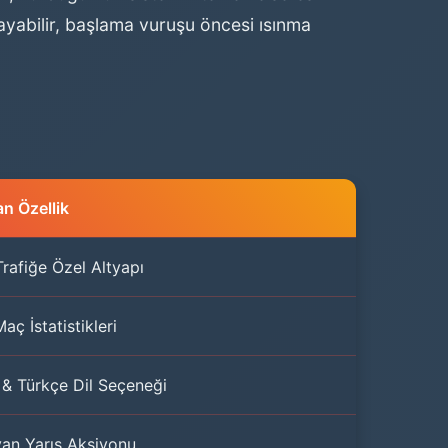
yabilir, başlama vuruşu öncesi ısınma
n Özellik
rafiğe Özel Altyapı
aç İstatistikleri
e & Türkçe Dil Seçeneği
an Yarış Aksiyonu