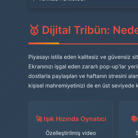
🥇 Dijital Tribün: Ne
Piyasayı istila eden kalitesiz ve güvensiz si
Ekranınızı işgal eden zararlı pop-up'lar y
dostlarla paylaşılan ve haftanın stresini ala
kişisel mahremiyetinizi de en üst seviyede
🚀 Işık Hızında Oynatıcı
📚
Özelleştirilmiş video