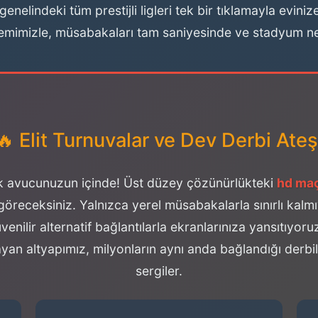
genelindeki tüm prestijli ligleri tek bir tıklamayla evin
emimizle, müsabakaları tam saniyesinde ve stadyum netl
🔥 Elit Turnuvalar ve Dev Derbi Ateş
tık avucunuzun içinde! Üst düzey çözünürlükteki
hd maç
de göreceksiniz. Yalnızca yerel müsabakalarla sınırlı kal
enilir alternatif bağlantılarla ekranlarınıza yansıtıy
an altyapımız, milyonların aynı anda bağlandığı derbil
sergiler.