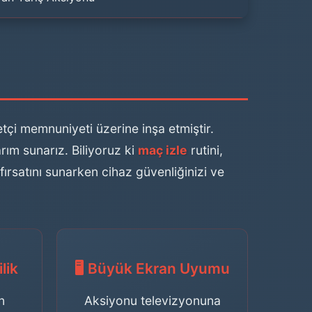
tçi memnuniyeti üzerine inşa etmiştir.
ım sunarız. Biliyoruz ki
maç izle
rutini,
fırsatını sunarken cihaz güvenliğinizi ve
lik
🖥️ Büyük Ekran Uyumu
n
Aksiyonu televizyonuna