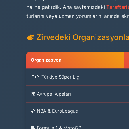
haline getirdik. Ana sayfamızdaki
Taraftar
turlarını veya uzman yorumlarını anında ekra
📽️ Zirvedeki Organizasyonl
Organizasyon
🇹🇷 Türkiye Süper Lig
🌍 Avrupa Kupaları
🏀 NBA & EuroLeague
🏁 Formula 1 & MotoGP