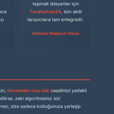
taşımak isteyenler için
dece
Taraftarium24
, tüm akıllı
zı
tarayıcılara tam entegredir.
Salonun Stadyum Olsun
çin,
donmadan maç izle
vaadimizi yedekli
ilirse, zeki algoritmamız sizi
şmez; size sadece koltuğunuza yerleşip