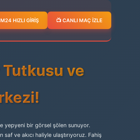
24 HIZLI GİRİŞ
📺 CANLI MAÇ İZLE
r Tutkusu ve
rkezi!
re yepyeni bir görsel şölen sunuyor.
 saf ve akıcı haliyle ulaştırıyoruz. Fahiş