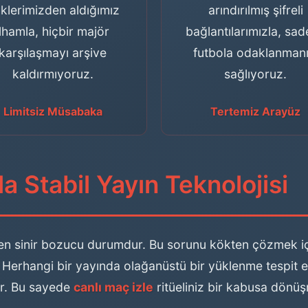
klerimizden aldığımız
arındırılmış şifreli
ilhamla, hiçbir majör
bağlantılarımızla, sa
karşılaşmayı arşive
futbola odaklanmanı
kaldırmıyoruz.
sağlıyoruz.
Limitsiz Müsabaka
Tertemiz Arayüz
a Stabil Yayın Teknolojisi
z en sinir bozucu durumdur. Bu sorunu kökten çözmek i
. Herhangi bir yayında olağanüstü bir yüklenme tespit ed
ır. Bu sayede
canlı maç izle
ritüeliniz bir kabusa dönü