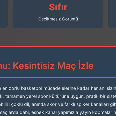
Sıfır
Gecikmesiz Görüntü
u: Kesintisiz Maç İzle
n en zorlu basketbol mücadelelerine kadar her anı sizin 
rek, tamamen yerel spor kültürüne uygun, pratik bir sist
lir; çoklu dil, anında skor ve farklı spiker kanalları g
v maçlarda dahi, esnek kanal yapımızla yayın kopmaları