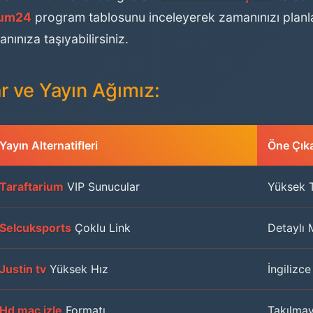
ium24
program tablosunu inceleyerek zamanınızı planla
nınıza taşıyabilirsiniz.
ar ve Yayın Ağımız:
Yayın Alternatifleri
Öne Çıka
Taraftarium
VIP Sunucular
Yüksek T
Selcuksports
Çoklu Link
Detaylı M
Justin tv
Yüksek Hız
İngilizc
Hd maç izle
Formatı
Takılmay