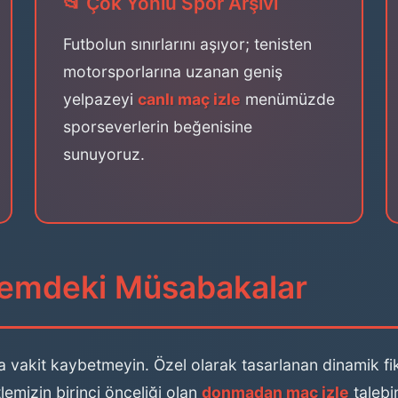
📂 Çok Yönlü Spor Arşivi
Futbolun sınırlarını aşıyor; tenisten
motorsporlarına uzanan geniş
yelpazeyi
canlı maç izle
menümüzde
sporseverlerin beğenisine
sunuyoruz.
ndemdeki Müsabakalar
 vakit kaybetmeyin. Özel olarak tasarlanan dinamik fik
tlemizin birinci önceliği olan
donmadan maç izle
talebi